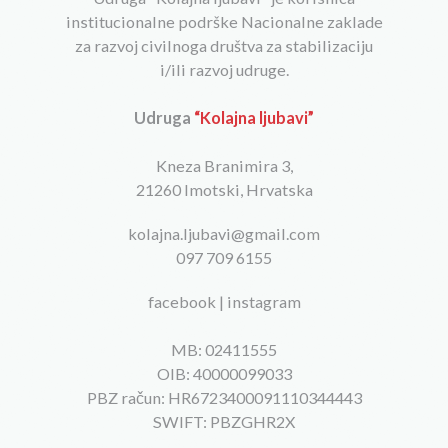
institucionalne podrške Nacionalne zaklade
za razvoj civilnoga društva za stabilizaciju
i/ili razvoj udruge.
Udruga
“Kolajna ljubavi”
Kneza Branimira 3,
21260 Imotski, Hrvatska
kolajna.ljubavi@gmail.com
097 709 6155
facebook
|
instagram
MB: 02411555
OIB: 40000099033
PBZ račun: HR6723400091110344443
SWIFT: PBZGHR2X