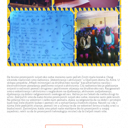
Da bismo promijenili svijet oko sebe moramo sami početi činiti male korake. Ovog
vikenda realizirali smo radionicu „Volontiranje i aktivizam“ u Dječijem domu Sv. Ante. U
sklopu projekta „Mladi mirovnjaci za društvo bez nasilja“ kao alternativu nasilju i
destruktivnom ponašanju podižemo svijest o aktivizmu. Cilj radionice bio je podizanje
svijesti o važnosti pomoći drugima i pozitivnom utjecaju na društvo oko nas. Razgovarali
smo o volontiranju i aktivizmu s naglaskom na djelovanju, aktivnom sudjelovanju,
djelovanju za dobro i odgovornosti svakoga od nas. Važno je ne čekati da netko drugi to
učini. Zaključili smo da kako bismo promijenili svijet oko sebe, moramo sami pokrenuti.
Na pitanje tko su volonteri i zašto nam pomažu, djeca su odgovorila da su dobri i pristojni
ljudi koji žele dijeliti ljubav i pomoći im u ostvarivanju životnih ciljeva. Naveli su i da s
njima žele podijeliti znanje, pomoći im u učenju te da se volonteri brinu o tuđoj sreći u
budućnosti. Zanimljivo, kada smo pitali naše mališane što bi promijenili u svojoj
zajednici, rekli su da bi promijenili tehnologiju misleći da bi željeli imati više.