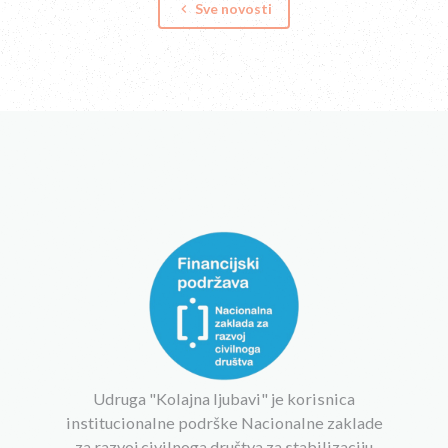
Sve novosti
keyboard_arrow_left
Udruga "Kolajna ljubavi" je korisnica
institucionalne podrške Nacionalne zaklade
za razvoj civilnoga društva za stabilizaciju