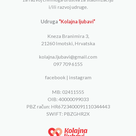
i/ili razvoj udruge.
Udruga
“Kolajna ljubavi”
Kneza Branimira 3,
21260 Imotski, Hrvatska
kolajna.ljubavi@gmail.com
097 709 6155
facebook
|
instagram
MB: 02411555
OIB: 40000099033
PBZ račun: HR6723400091110344443
SWIFT: PBZGHR2X