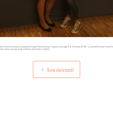
 dio Konferencije korporativnog volontiranja i Sajma udruga 24. travnja 2018. U cjelodnevnoj manife
eka nova znanja koja želimo provesti u djelo.
keyboard_arrow_left
Sve novosti