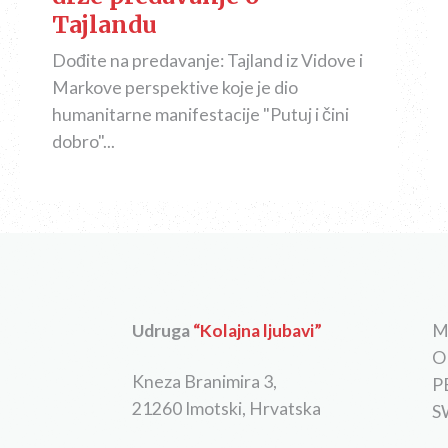
Tajlandu
Dođite na predavanje: Tajland iz Vidove i
Markove perspektive koje je dio
humanitarne manifestacije "Putuj i čini
dobro"...
Udruga
“Kolajna ljubavi”
M
O
Kneza Branimira 3,
P
21260 Imotski, Hrvatska
S