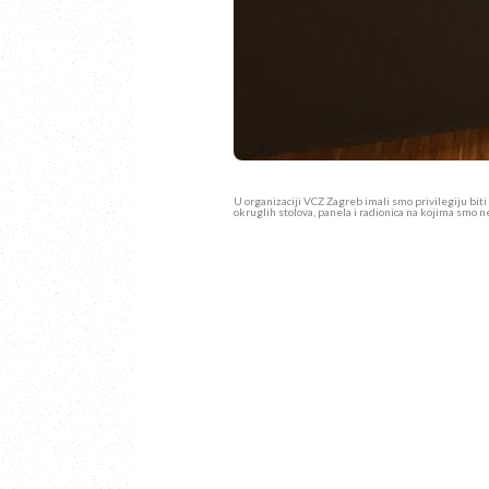
U organizaciji VCZ Zagreb imali smo privilegiju biti
okruglih stolova, panela i radionica na kojima smo n