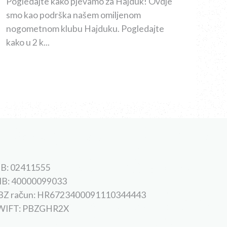
Pogledajte kako pjevamo za Hajduk! Ovdje
smo kao podrška našem omiljenom
nogometnom klubu Hajduku. Pogledajte
kako u 2 k...
B: 02411555
IB: 40000099033
BZ račun: HR6723400091110344443
WIFT: PBZGHR2X