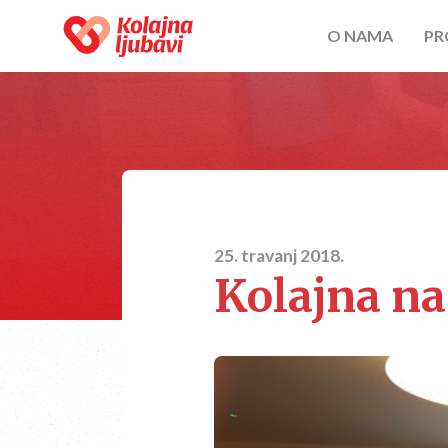
O NAMA
PR
25. travanj 2018.
Kolajna na