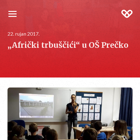
22. rujan 2017.
„Afrički trbuščići“ u OŠ Prečko