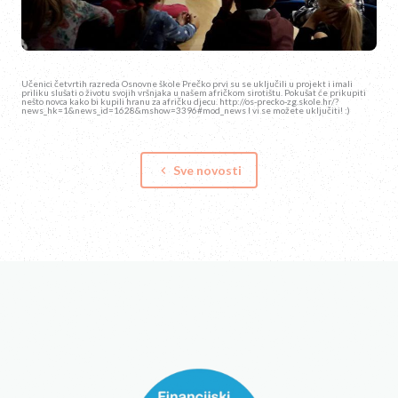
Učenici četvrtih razreda Osnovne škole Prečko prvi su se uključili u projekt i imali
priliku slušati o životu svojih vršnjaka u našem afričkom sirotištu. Pokušat će prikupiti
nešto novca kako bi kupili hranu za afričku djecu. http://os-precko-zg.skole.hr/?
news_hk=1&news_id=1628&mshow=3396#mod_news I vi se možete uključiti! :)
Sve novosti
keyboard_arrow_left