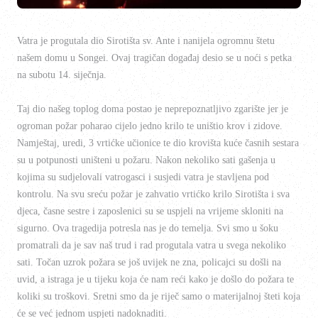
Vatra je progutala dio Sirotišta sv. Ante i nanijela ogromnu štetu
našem domu u Songei. Ovaj tragičan događaj desio se u noći s petka
na subotu 14. siječnja.
Taj dio našeg toplog doma postao je neprepoznatljivo zgarište jer je
ogroman požar poharao cijelo jedno krilo te uništio krov i zidove.
Namještaj, uredi, 3 vrtićke učionice te dio krovišta kuće časnih sestara
su u potpunosti uništeni u požaru. Nakon nekoliko sati gašenja u
kojima su sudjelovali vatrogasci i susjedi vatra je stavljena pod
kontrolu. Na svu sreću požar je zahvatio vrtićko krilo Sirotišta i sva
djeca, časne sestre i zaposlenici su se uspjeli na vrijeme skloniti na
sigurno. Ova tragedija potresla nas je do temelja. Svi smo u šoku
promatrali da je sav naš trud i rad progutala vatra u svega nekoliko
sati. Točan uzrok požara se još uvijek ne zna, policajci su došli na
uvid, a istraga je u tijeku koja će nam reći kako je došlo do požara te
koliki su troškovi. Sretni smo da je riječ samo o materijalnoj šteti koja
će se već jednom uspjeti nadoknaditi.