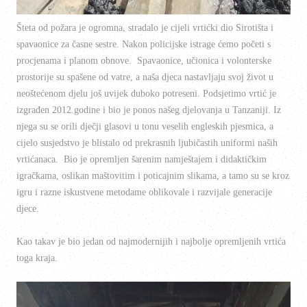
Šteta od požara je ogromna, stradalo je cijeli vrtićki dio Sirotišta i
spavaonice za časne sestre. Nakon policijske istrage ćemo početi s
procjenama i planom obnove. Spavaonice, učionica i volonterske
prostorije su spašene od vatre, a naša djeca nastavljaju svoj život u
neoštećenom djelu još uvijek duboko potreseni. Podsjetimo vrtić je
izgrađen 2012.godine i bio je ponos našeg djelovanja u Tanzaniji. Iz
njega su se orili dječji glasovi u tonu veselih engleskih pjesmica, a
cijelo susjedstvo je blistalo od prekrasnih ljubičastih uniformi naših
vrtićanaca. Bio je opremljen šarenim namještajem i didaktičkim
igračkama, oslikan maštovitim i poticajnim slikama, a tamo su se kroz
igru i razne iskustvene metodame oblikovale i razvijale generacije
djece.
Kao takav je bio jedan od najmodernijih i najbolje opremljenih vrtića
toga kraja.