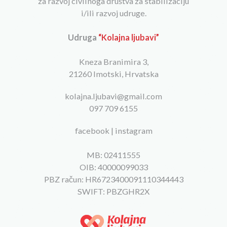
za razvoj civilnoga društva za stabilizaciju
i/ili razvoj udruge.
Udruga
“Kolajna ljubavi”
Kneza Branimira 3,
21260 Imotski, Hrvatska
kolajna.ljubavi@gmail.com
097 709 6155
facebook
|
instagram
MB: 02411555
OIB: 40000099033
PBZ račun: HR6723400091110344443
SWIFT: PBZGHR2X