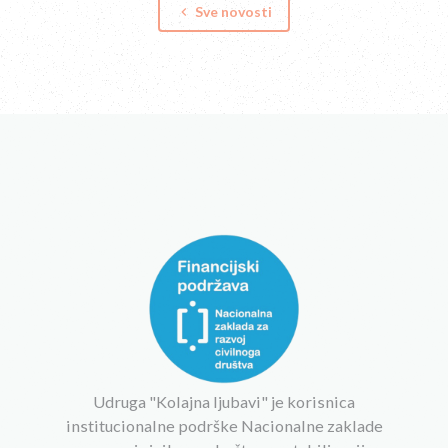
Sve novosti
keyboard_arrow_left
Udruga "Kolajna ljubavi" je korisnica
institucionalne podrške Nacionalne zaklade