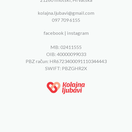
kolajna.ljubavi@gmail.com
097 709 6155
facebook
|
instagram
MB: 02411555
OIB: 40000099033
PBZ račun: HR6723400091110344443
SWIFT: PBZGHR2X