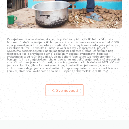
Kako je krenula nova akademska godina počeli su upisi u više škole i na fakultete u
Tanzaniji. Budući da se cijene školarine na višim razinama obrazovanja kreću i do 1000
eura, jako malo mladih ima prilike upisati fakultet. Zbog tako visokih cijena gotovo svi
naši studenti imaju nekoliko kumova, kako bi se trošak rasporedio. U projektu
KUMSTVO potičemo djecu s manje mogućnosti, najčešće siročad. Odrastanje bez
roditelja, u kući s krovom od slame i zemljanim podom i svakodnevni teški rad
svakodnevnica su naših štićenika. Upis na željeni fakultet to sve može promijeniti.
Pomognite im da umjesto krumpira u ruke uzmu knjige! Vjerujemo da možete ovakvim
mladićima i djevojkama pružiti ruku spasa i dati nadu u bolju budućnost. MOLIMO vas
javite se i budite njihovi kumovi kako bi mogli nastaviti svoje školovanje jer su
mukotrpnim zalaganjem i naporima došli do uspješno položenih matura i sad ih samo
korak dijeli od sna. Javite nam se na mail ili ispunite obrazac POSTANI KUM/A.
Sve novosti
keyboard_arrow_left