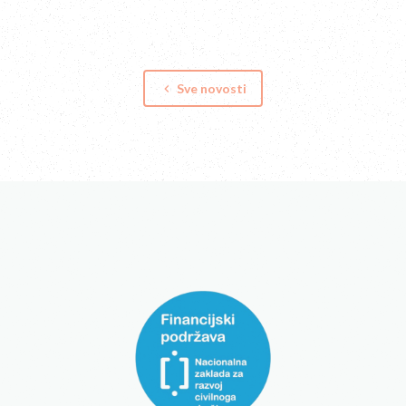
Sve novosti
keyboard_arrow_left