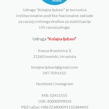
Udruga "Kolajna ljubavi" je korisnica
institucionalne podrške Nacionalne zaklade
za razvoj civilnoga društva za stabilizaciju
i/ili razvoj udruge.
Udruga
“Kolajna ljubavi”
Kneza Branimira 3,
21260 Imotski, Hrvatska
kolajna.ljubavi@gmail.com
097 709 6155
facebook
|
instagram
MB: 02411555
OIB: 40000099033
PBZ račun: HR6723400091110344443