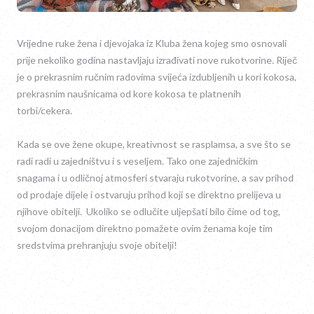
Vrijedne ruke žena i djevojaka iz Kluba žena kojeg smo osnovali
prije nekoliko godina nastavljaju izrađivati nove rukotvorine. Riječ
je o prekrasnim ručnim radovima svijeća izdubljenih u kori kokosa,
prekrasnim naušnicama od kore kokosa te platnenih
torbi/cekera.
Kada se ove žene okupe, kreativnost se rasplamsa, a sve što se
radi radi u zajedništvu i s veseljem. Tako one zajedničkim
snagama
i u odličnoj atmosferi stvaraju rukotvorine, a sav prihod
od prodaje dijele i ostvaruju prihod koji se direktno prelijeva u
njihove obitelji.
Ukoliko se odlučite uljepšati bilo čime od tog,
svojom donacijom direktno pomažete ovim ženama koje tim
sredstvima prehranjuju svoje obitelji!